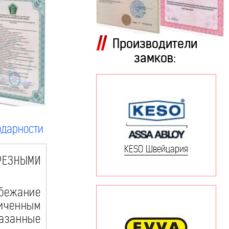
Производители
замков:
одарности
KESO Швейцария
РЕЗНЫМИ
збежание
иченным
казанные