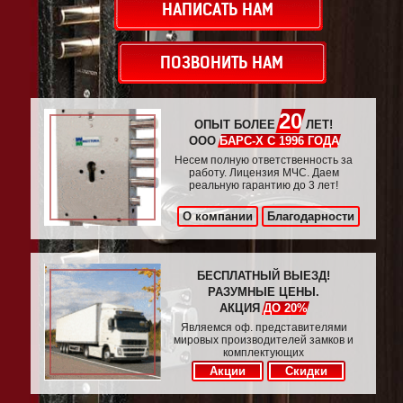
НАПИСАТЬ НАМ
ПОЗВОНИТЬ НАМ
20
ОПЫТ БОЛЕЕ
ЛЕТ!
ООО
БАРС-Х С 1996 ГОДА
Несем полную ответственность за
работу. Лицензия МЧС. Даем
реальную гарантию до 3 лет!
О компании
Благодарности
БЕСПЛАТНЫЙ ВЫЕЗД!
РАЗУМНЫЕ ЦЕНЫ.
АКЦИЯ
ДО 20%
Являемся оф. представителями
мировых производителей замков и
комплектующих
Акции
Скидки