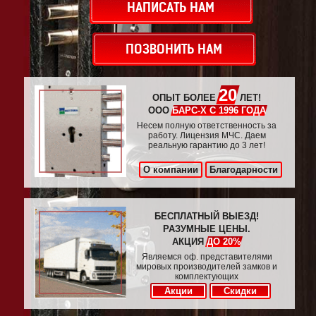
НАПИСАТЬ НАМ
ПОЗВОНИТЬ НАМ
20
ОПЫТ БОЛЕЕ
ЛЕТ!
ООО
БАРС-Х С 1996 ГОДА
Несем полную ответственность за
работу. Лицензия МЧС. Даем
реальную гарантию до 3 лет!
О компании
Благодарности
БЕСПЛАТНЫЙ ВЫЕЗД!
РАЗУМНЫЕ ЦЕНЫ.
АКЦИЯ
ДО 20%
Являемся оф. представителями
мировых производителей замков и
комплектующих
Акции
Скидки