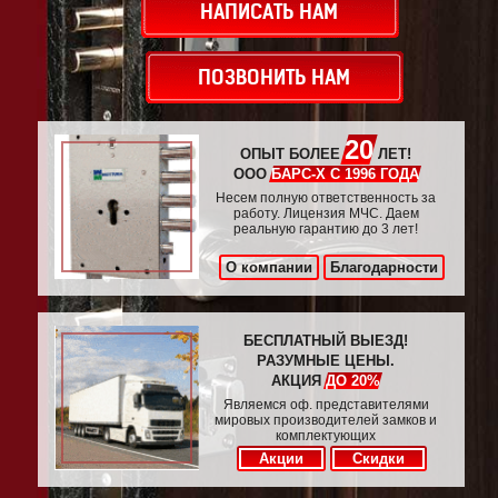
НАПИСАТЬ НАМ
ПОЗВОНИТЬ НАМ
20
ОПЫТ БОЛЕЕ
ЛЕТ!
ООО
БАРС-Х С 1996 ГОДА
Несем полную ответственность за
работу. Лицензия МЧС. Даем
реальную гарантию до 3 лет!
О компании
Благодарности
БЕСПЛАТНЫЙ ВЫЕЗД!
РАЗУМНЫЕ ЦЕНЫ.
АКЦИЯ
ДО 20%
Являемся оф. представителями
мировых производителей замков и
комплектующих
Акции
Скидки