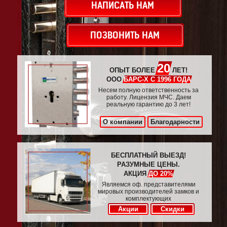
НАПИСАТЬ НАМ
ПОЗВОНИТЬ НАМ
20
ОПЫТ БОЛЕЕ
ЛЕТ!
ООО
БАРС-Х С 1996 ГОДА
Несем полную ответственность за
работу. Лицензия МЧС. Даем
реальную гарантию до 3 лет!
О компании
Благодарности
БЕСПЛАТНЫЙ ВЫЕЗД!
РАЗУМНЫЕ ЦЕНЫ.
АКЦИЯ
ДО 20%
Являемся оф. представителями
мировых производителей замков и
комплектующих
Акции
Скидки