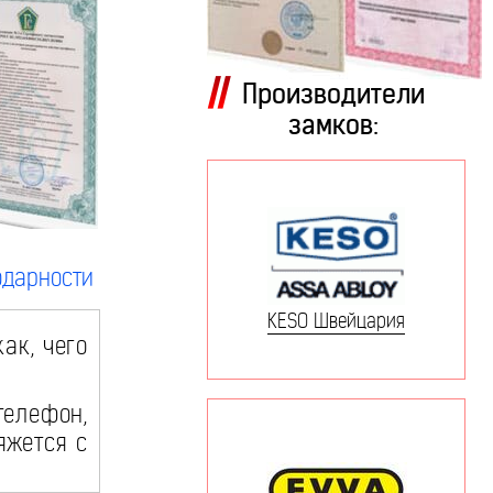
Производители
замков:
одарности
KESO Швейцария
ак, чего
телефон,
яжется с