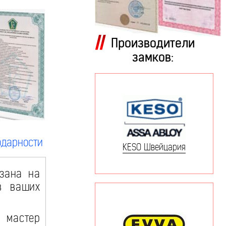
Производители
замков:
одарности
KESO Швейцария
зана на
в ваших
 мастер