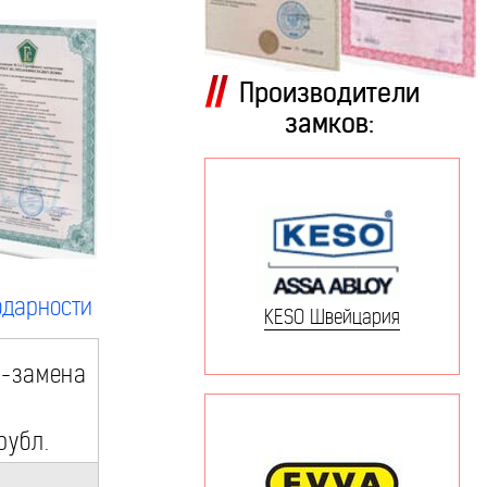
Производители
замков:
одарности
KESO Швейцария
 -замена
рубл.