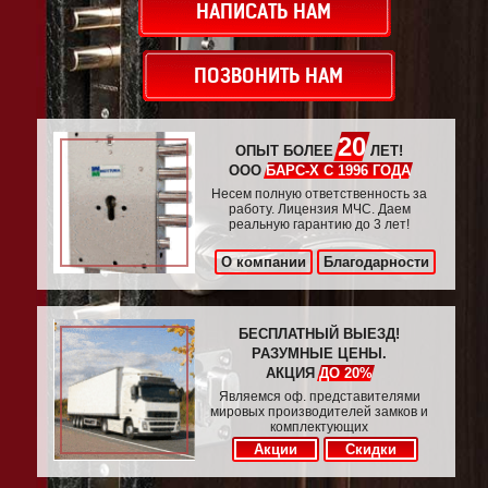
НАПИСАТЬ НАМ
ПОЗВОНИТЬ НАМ
20
ОПЫТ БОЛЕЕ
ЛЕТ!
ООО
БАРС-Х С 1996 ГОДА
Несем полную ответственность за
работу. Лицензия МЧС. Даем
реальную гарантию до 3 лет!
О компании
Благодарности
БЕСПЛАТНЫЙ ВЫЕЗД!
РАЗУМНЫЕ ЦЕНЫ.
АКЦИЯ
ДО 20%
Являемся оф. представителями
мировых производителей замков и
комплектующих
Акции
Скидки