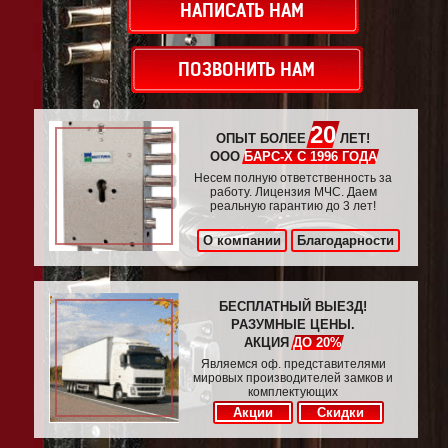
НАПИСАТЬ НАМ
ПОЗВОНИТЬ НАМ
20
ОПЫТ БОЛЕЕ
ЛЕТ!
ООО
БАРС-Х С 1996 ГОДА
Несем полную ответственность за
работу. Лицензия МЧС. Даем
реальную гарантию до 3 лет!
О компании
Благодарности
БЕСПЛАТНЫЙ ВЫЕЗД!
РАЗУМНЫЕ ЦЕНЫ.
АКЦИЯ
ДО 20%
Являемся оф. представителями
мировых производителей замков и
комплектующих
Акции
Скидки