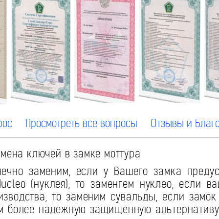
рос
Просмотреть все вопросы
Отзывы и Благ
мена ключей в замке моттура
ечно заменим, если у Вашего замка преду
ucleo (нуклея), то заменгем нуклео, если в
изводства, то заменим сувальды, если замок
м более надежную защищенную альтернатив