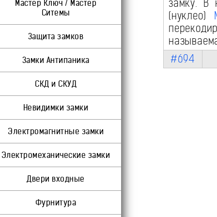
замку. В
Мастер Ключ / Мастер
Ситемы
(нуклео)
перекоди
Защита замков
называема
#694
Замки Антипаника
СКД и СКУД
Невидимки замки
Электромагнитные замки
Электромеханические замки
Двери входные
Фурнитура