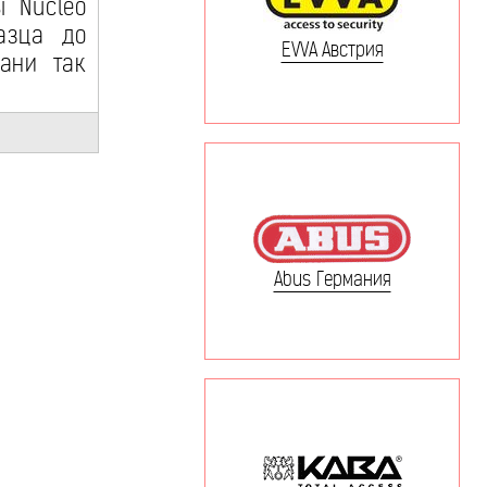
ы Nucleo
азца до
EVVA Австрия
ани так
Abus Германия