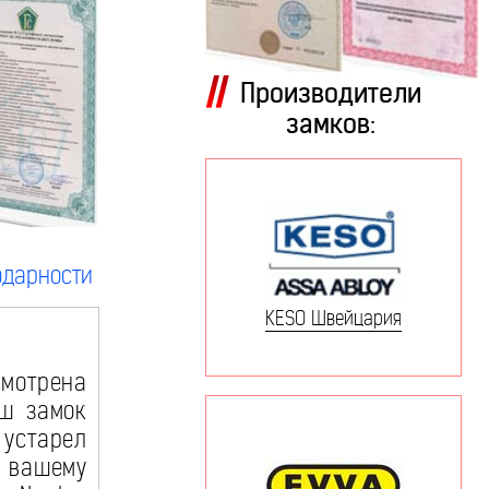
Производители
замков:
одарности
KESO Швейцария
смотрена
аш замок
 устарел
у вашему