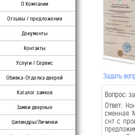
О Компании
Отзывы / предложения
Документы
Контакты
Услуги / Сервис
Задать воп
Обивка-Отделка дверей
Каталог замков
Вопрос:
за
Ответ:
Нон
Замки дверные
сменная N
снт с про
Цилиндры/Личинки
предложи