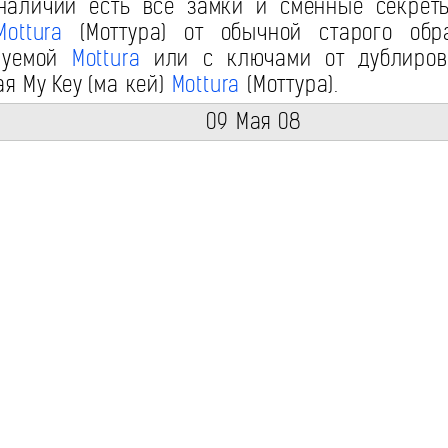
 наличии есть все замки и сменные секрет
Mottura
(Моттура) от обычной старого обр
руемой
Mottura
или с ключами от дублиров
я My Key (ма кей)
Mottura
(Моттура).
09 Мая 08