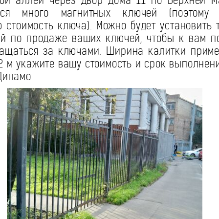
ой аллеи через двор дома 11 по Верхней М
ится много магнитных ключей (поэтому
 стоимость ключа). Можно будет установить 
й по продаже ваших ключей, чтобы к вам п
ащаться за ключами. Ширина калитки приме
2 м укажите вашу стоимость и срок выполнени
 Динамо