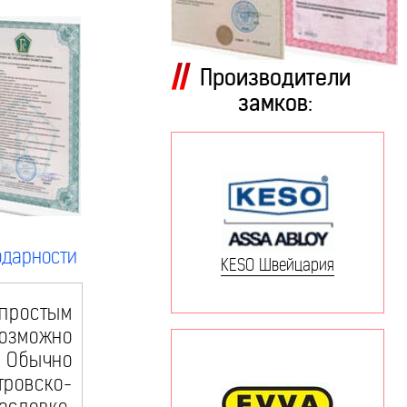
Производители
замков:
одарности
KESO Швейцария
простым
озможно
) Обычно
ровско-