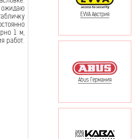
асловке.
 ожидаю
EVVA Австрия
табличку
остоянно
рно 1 м,
я работ.
Abus Германия