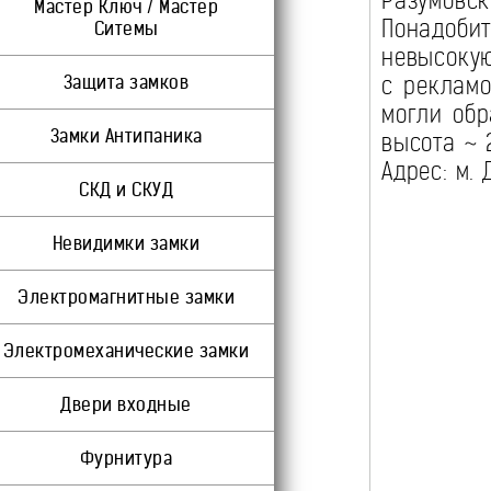
Разумовск
Мастер Ключ / Мастер
Понадоб
Ситемы
невысокую
Защита замков
с рекламо
могли обр
Замки Антипаника
высота ~ 
Адрес: м.
СКД и СКУД
Невидимки замки
Электромагнитные замки
Электромеханические замки
Двери входные
Фурнитура